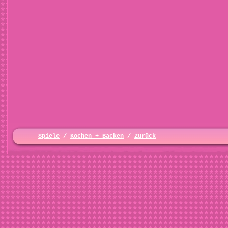
Spiele
/
Kochen + Backen
/
Zurück